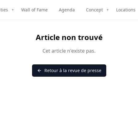
ities
Wall of Fame
Agenda
Concept
Locations
+
+
Article non trouvé
Cet article n'existe pas.
Retour à la revue de presse