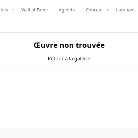
ities
Wall of Fame
Agenda
Concept
Locations
+
+
Œuvre non trouvée
Retour à la galerie