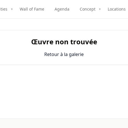
ities
Wall of Fame
Agenda
Concept
Locations
+
+
Œuvre non trouvée
Retour à la galerie