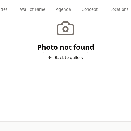
ities
Wall of Fame
Agenda
Concept
Locations
+
+
Photo not found
Back to gallery